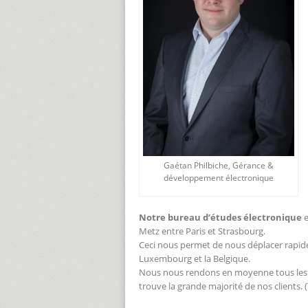
Gaétan Philbiche, Gérance &
développement électronique
Notre bureau d’études électronique
e
Metz entre Paris et Strasbourg.
Ceci nous permet de nous déplacer rapid
Luxembourg et la Belgique.
Nous nous rendons en moyenne tous les 1
trouve la grande majorité de nos clients. 