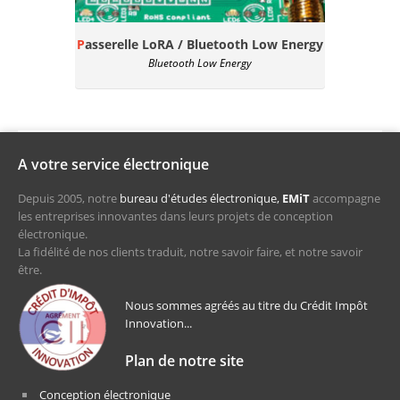
Passerelle LoRA / Bluetooth Low Energy
Bluetooth Low Energy
A votre service électronique
Depuis 2005, notre
bureau d'études électronique,
EMiT
accompagne
les entreprises innovantes dans leurs projets de conception
électronique.
La fidélité de nos clients traduit, notre savoir faire, et notre savoir
être.
Nous sommes agréés au titre du Crédit Impôt
Innovation...
Plan de notre site
Conception électronique