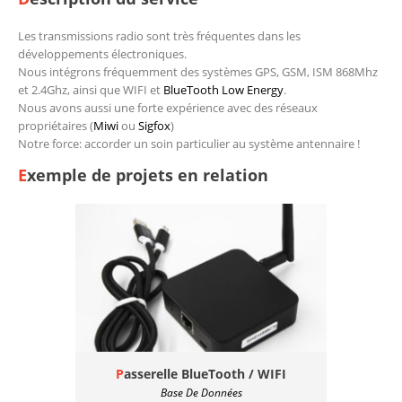
Les transmissions radio sont très fréquentes dans les
développements électroniques.
Nous intégrons fréquemment des systèmes GPS, GSM, ISM 868Mhz
et 2.4Ghz, ainsi que WIFI et
BlueTooth Low Energy
.
Nous avons aussi une forte expérience avec des réseaux
propriétaires (
Miwi
ou
Sigfox
)
Notre force: accorder un soin particulier au système antennaire !
Exemple de projets en relation
Passerelle BlueTooth / WIFI
Base De Données