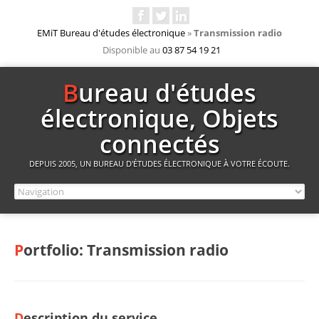
EMiT Bureau d'études électronique
»
Transmission radio
Disponible au
03 87 54 19 21
Bureau d'études
électronique, Objets
connectés
DEPUIS 2005, UN BUREAU D'ÉTUDES ÉLECTRONIQUE À VOTRE ÉCOUTE.
Portfolio: Transmission radio
Description du service