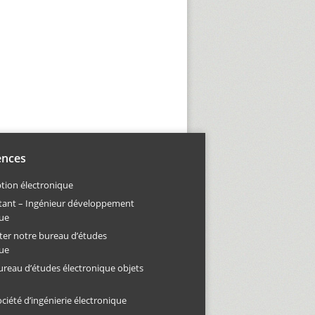
nces
tion électronique
tant – Ingénieur développement
que
ter notre bureau d’études
que
ureau d’études électronique objets
ciété d’ingénierie électronique