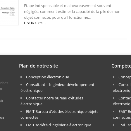
Etape indispensable et malheureusement souvent
négligée, comment estimer la capacité de la pile de mon
objet connecté, pour qu’il fonctionne...
Lire la suite →
Plan de notre site
Compéte
Conception électronique
Concep
rises
Consultant – Ingénieur développement
Consul
on
électronique
électroni
Contacter notre bureau d’études
Contac
oir
électronique
électroni
EMiT Bureau d’études électronique objets
EMiT B
connectés
connectés
 au
EMiT société d’ingénierie électronique
EMiT so