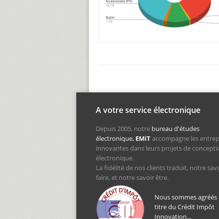
A votre service électronique
Depuis 2005, notre
bureau d'études
électronique,
EMiT
accompagne les entrep
innovantes dans leurs projets de concepti
électronique.
La fidélité de nos clients traduit, notre sav
faire, et notre savoir être.
Nous sommes agréés
titre du Crédit Impôt
Innovation...